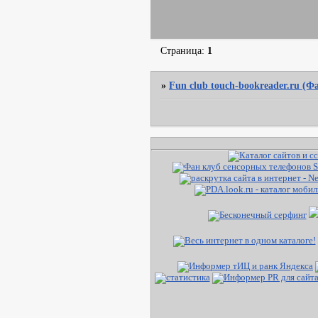
Страница:
1
»
Fun club touch-bookreader.ru (