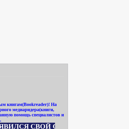
ым книгам(Bookreader)! На
рного медиаридера(книги,
ванную помощь специалистов и
.
 СВОЙ САЙТ WWW.MEDIA-READERBOOK.RU