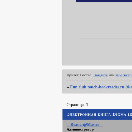
Привет, Гость!
Войдите
или
зарегист
»
Fun club touch-bookreader.ru (
Страница:
1
Электронная книга Digma i
-=Reader@Master=-
Администратор