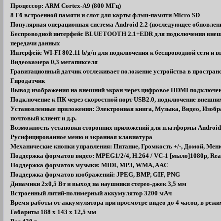
Процессор: ARM Cortex-A9 (800 МГц)
8 Гб встроенной памяти и слот для карты флэш-памяти Micro SD
Популярная операционная система Android 2.2 (последующее обновление
Беспроводной интерфейс BLUETOOTH 2.1+EDR для подключения внешн
передачи данных
Интерфейс WI-FI 802.11 b/g/n для подключения к беспроводной сети и 
Видеокамера 0,3 мегапикселя
Гравитационный датчик отслеживает положение устройства в простран
Гиродатчик
Вывод изображения на внешний экран через цифровое HDMI подключе
Подключение к ПК через скоростной порт USB2.0, подключение внешни
Установленные приложения: Электронная книга, Музыка, Видео, Изобра
почтовый клиент и д.р.
Возможность установки сторонних приложений для платформы Androi
Русифицированное меню и экранная клавиатура
Механические кнопки управления: Питание, Громкость +/-, Домой, Мен
Поддержка форматов видео: MPEG1/2/4, H.264 / VC-1 [мыло]1080p, Real
Поддержка форматов музыки: MIDI, MP3, WMA, AAC
Поддержка форматов изображений: JPEG, BMP, GIF, PNG
Динамики 2x0,5 Вт и выход на наушники стерео-джек 3,5 мм
Встроенный литий-полимерный аккумулятор 3200 мАч
Время работы от аккумулятора при просмотре видео до 4 часов, в режи
Габариты 188 x 143 x 12,5 мм