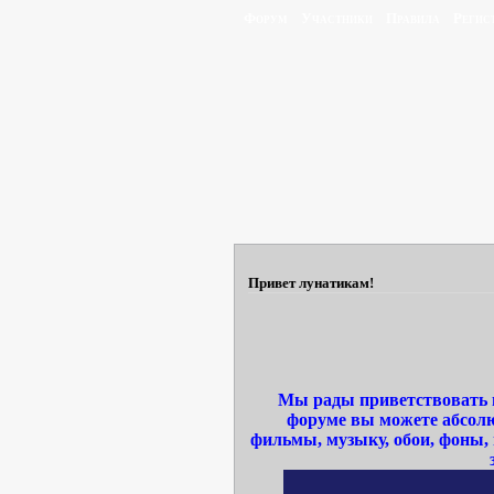
Форум
Участники
Правила
Регис
Привет лунатикам!
Мы рады приветствовать в
форуме вы можете абсолю
фильмы, музыку, обои, фоны,