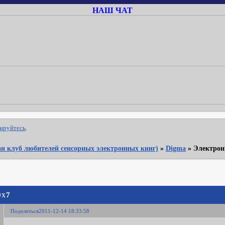
НАШ ЧАТ
рируйтесь
.
Фан клуб любителей сенсорных электронных книг)
»
Digma
»
Электрон
Dx7
Поделиться
2011-12-14 18:33:58