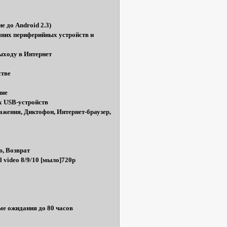
 до Android 2.3)
их периферийных устройств и
выходу в Интернет
стве
ние
х USB-устройств
жения, Диктофон, Интернет-браузер,
d
ю, Возврат
 video 8/9/10 [мыло]720p
ме ожидания до 80 часов