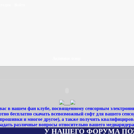
трация
Войти
Активные темы
___
ас в нашем фан клубе, посвященному сенсорным электронн
тно бесплатно скачать всевозможный софт для вашего сенсо
 прошивки и многое другое), а также получить квалифициро
задать различные вопросы относительно вашего медиаридера
У НАШЕГО ФОРУМА ПОЯВИЛСЯ