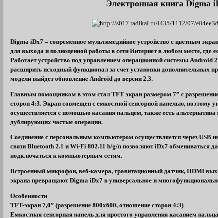
Электронная книга Digma i
Digma iDx7 – современное мультимедийное устройство с цветным экран
для выхода и полноценной работы в сети Интернет в любом месте, где е
Работает устройство под управлением операционной системы Android 2.
расширить исходный функционал за счет установки дополнительных пр
модели выйдет обновление Android до версии 2.3.
Главным помощником в этом стал TFT экран размером 7” с разрешени
сторон 4:3. Экран совмещен с емкостной сенсорной панелью, поэтому у
осуществляется с помощью касания пальцем, также есть альтернатива 
дублирующих частые операции.
Соединение с персональным компьютером осуществляется через USB ин
связи Bluetooth 2.1 и Wi-Fi 802.11 b/g/n позволяют iDx7 обмениваться 
подключаться к компьютерным сетям.
Встроенный микрофон, веб-камера, гравитационный датчик, HDMI вых
экрана превращают Digma iDx7 в универсальное и многофункционально
Особенности
TFT-экран 7,0” (разрешение 800x600, отношение сторон 4:3)
Емкостная сенсорная панель для простого управления касанием пальц