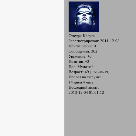
Откуда:
Калуга
Зарегистрирован
: 2011-12-08
Приглашений:
0
Сообщений:
362
Уважение:
+0
Позитив:
+2
Пол:
Мужской
Возраст:
49
[1976-10-19]
Провел на форуме:
14 дней 4 часа
Последний визит:
2013-12-04 01:01:12