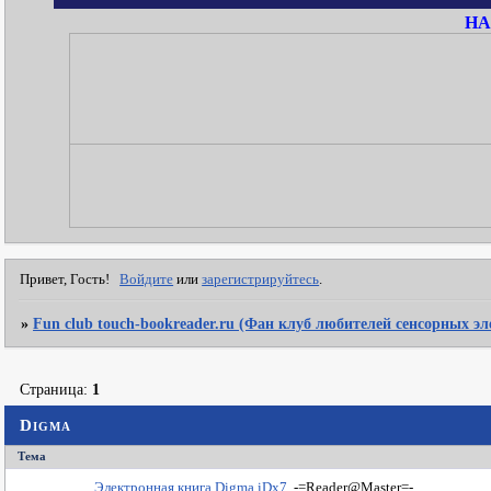
НА
Привет, Гость!
Войдите
или
зарегистрируйтесь
.
»
Fun club touch-bookreader.ru (Фан клуб любителей сенсорных э
Страница:
1
Digma
Тема
Электронная книга Digma iDx7
-=Reader@Master=-