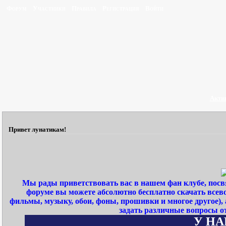
Форум
Участники
Правила
Регистрация
Войти
Акти
Привет лунатикам!
Мы рады приветствовать вас в нашем фан клубе, пос
форуме вы можете абсолютно бесплатно скачать всев
фильмы, музыку, обои, фоны, прошивки и многое другое)
задать различные вопросы о
У НАШ