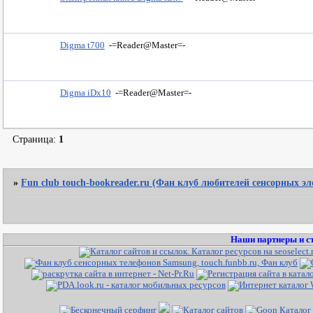
Digma t700
-=Reader@Master=-
Digma iDx10
-=Reader@Master=-
Страница:
1
»
Fun club touch-bookreader.ru (Фан клуб любителей сенсорных э
Наши партнеры и с