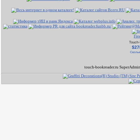
Fre
Touch-
$27
Скольк
touch-bookreader.ru SuperAdmin 