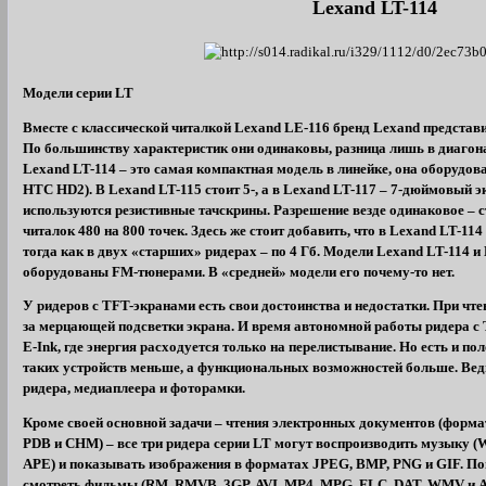
Lexand LT-114
Модели серии LT
Вместе с классической читалкой Lexand LE-116 бренд Lexand представи
По большинству характеристик они одинаковы, разница лишь в диагона
Lexand LT-114 – это самая компактная модель в линейке, она оборудов
HTC HD2). В Lexand LT-115 стоит 5-, а в Lexand LT-117 – 7-дюймовый э
используются резистивные тачскрины. Разрешение везде одинаковое – 
читалок 480 на 800 точек. Здесь же стоит добавить, что в Lexand LT-11
тогда как в двух «старших» ридерах – по 4 Гб. Модели Lexand LT-114 
оборудованы FM-тюнерами. В «средней» модели его почему-то нет.
У ридеров с TFT-экранами есть свои достоинства и недостатки. При чтен
за мерцающей подсветки экрана. И время автономной работы ридера с
E-Ink, где энергия расходуется только на перелистывание. Но есть и п
таких устройств меньше, а функциональных возможностей больше. Ведь
ридера, медиаплеера и фоторамки.
Кроме своей основной задачи – чтения электронных документов (форм
PDB и CHM) – все три ридера серии LT могут воспроизводить музыку
APE) и показывать изображения в форматах JPEG, BMP, PNG и GIF. По
смотреть фильмы (RM, RMVB, 3GP, AVI, MP4, MPG, FLC, DAT, WMV и A