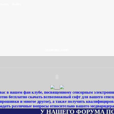
трация
Войти
Активные темы
___
ас в нашем фан клубе, посвященному сенсорным электронн
тно бесплатно скачать всевозможный софт для вашего сенсо
 прошивки и многое другое), а также получить квалифициро
задать различные вопросы относительно вашего медиаридера
У НАШЕГО ФОРУМА ПОЯВИЛС