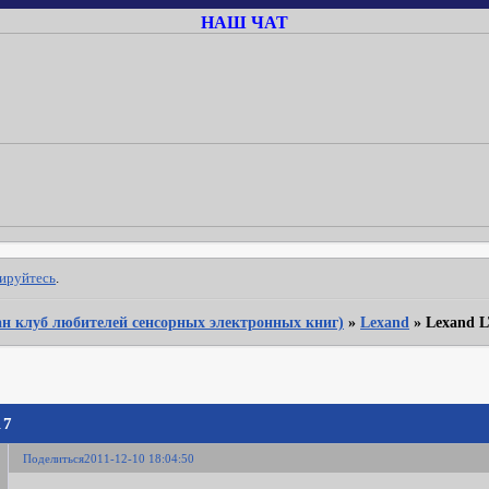
НАШ ЧАТ
рируйтесь
.
Фан клуб любителей сенсорных электронных книг)
»
Lexand
»
Lexand L
17
Поделиться
2011-12-10 18:04:50