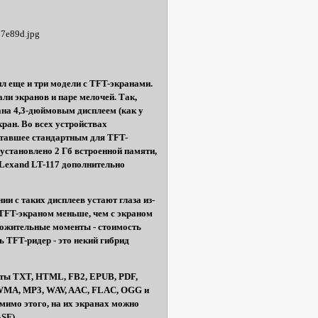
л еще и три модели с TFT-экранами.
ли экранов и паре мелочей. Так,
ана 4,3-дюймовым дисплеем (как у
кран. Во всех устройствах
ставшее стандартным для TFT-
4 установлено 2 Гб встроенной памяти,
и Lexand LT-117 дополнительно
ии с таких дисплеев устают глаза из-
 TFT-экраном меньше, чем с экраном
оложительные моменты - стоимость
 TFT-ридер - это некий гибрид
аты TXT, HTML, FB2, EPUB, PDF,
 (WMA, MP3, WAV, AAC, FLAC, OGG и
мимо этого, на их экранах можно
SF).