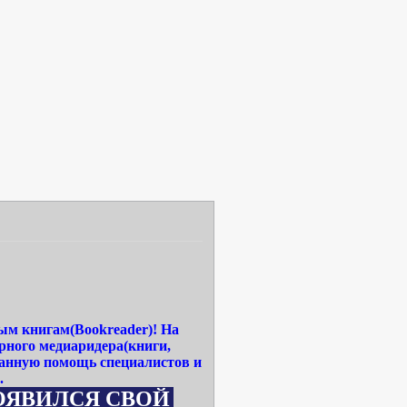
ым книгам(Bookreader)! На
рного медиаридера(книги,
ванную помощь специалистов и
.
Я СВОЙ САЙТ WWW.MEDIA-READERBOOK.R