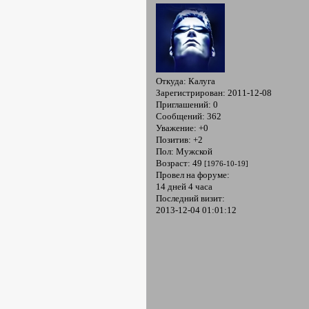
Откуда:
Калуга
Зарегистрирован
: 2011-12-08
Приглашений:
0
Сообщений:
362
Уважение:
+0
Позитив:
+2
Пол:
Мужской
Возраст:
49
[1976-10-19]
Провел на форуме:
14 дней 4 часа
Последний визит:
2013-12-04 01:01:12