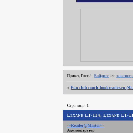
Привет, Гость!
Войдите
или
зарегист
»
Fun club touch-bookreader.ru (
Страница:
1
Lexand LT-114, Lexand LT-1
-=Reader@Master=-
Администратор