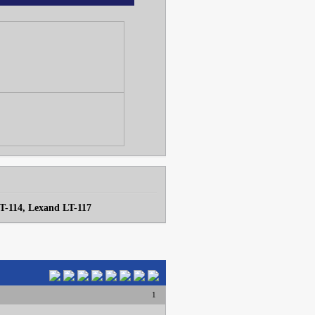
T-114, Lexand LT-117
1