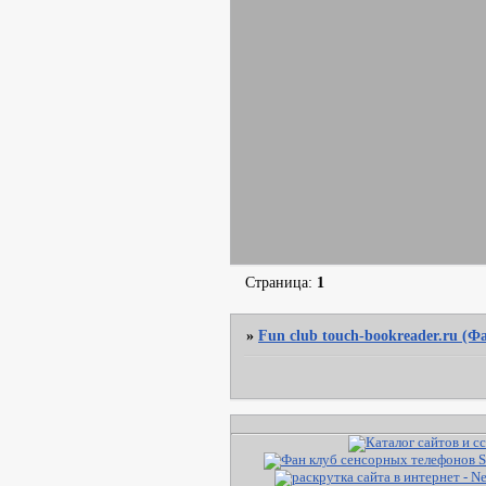
Страница:
1
»
Fun club touch-bookreader.ru (