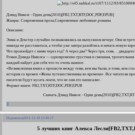
Дэвид Николс - Один день(2010)[FB2,TXT,RTF,DOC,PDF,EPUB]
Жанры: Современная проза,Современные любовные романы
Описание:
Эмма и Декстер случайно познакомились на выпускном вечере. Они встрети
никогда не расставаться, а чтобы уже завтра разойтись и начать новую в
Что произойдет с ними через год? А через два? Через три, семь… двадцать
Роман Дэвида Николса — одновременно грустная и смешная, трогательная и
каждый найдет для себя что-то очень важное.
«Великолепная книга о пропасти между теми, кем мы были, и теми, кем с
история со времен «Жены путешественника во времени». Все читатели прос
писатели будут кусать локти, что не они его написали».
Формат книги: FB2,TXT,RTF,DOC,PDF,EPUB
Скачать Дэвид Николс - Один день(2010)[FB2,TXT,R
0
Поделиться
2011-12-10 13:49:17
5 лучших книг Алекса Лесли[FB2,TXT