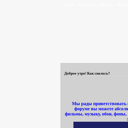
Форум
Участники
Правила
Регис
Доброе утро! Как спалось?
Мы рады приветствовать в
форуме вы можете абсолю
фильмы, музыку, обои, фоны,