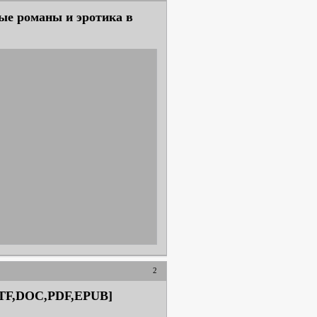
ые романы и эротика в
2
,RTF,DOC,PDF,EPUB]