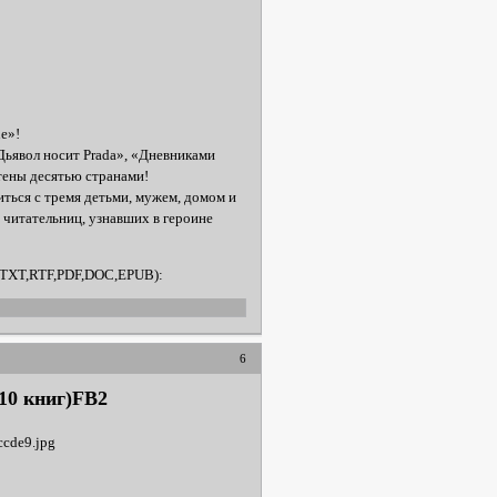
e»!
Дьявол носит Prada», «Дневниками
тены десятью странами!
ться с тремя детьми, мужем, домом и
читательниц, узнавших в героине
2,TXT,RTF,PDF,DOC,EPUB):
6
10 книг)FB2