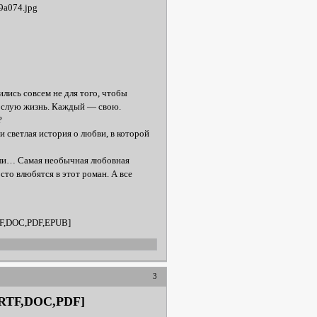
лись совсем не для того, чтобы
зрослую жизнь. Каждый — свою.
?
 светлая история о любви, в которой
тали… Самая необычная любовная
то влюбятся в этот роман. А все
TF,DOC,PDF,EPUB]
3
,RTF,DOC,PDF]