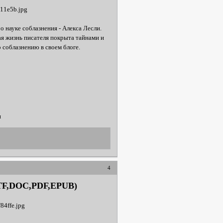
 науке соблазнения - Алекса Лесли.
ая жизнь писателя покрыта тайнами и
 соблазнению в своем блоге.
и
4
TF,DOC,PDF,EPUB)