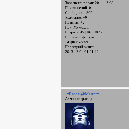
Зарегистрирован
: 2011-12-08
Приглашений:
0
Сообщений:
362
Уважение:
+0
Позитив:
+2
Пол:
Мужской
Возраст:
49
[1976-10-19]
Провел на форуме:
14 дней 4 часа
Последний визит:
2013-12-04 01:01:12
-=Reader@Master=-
Администратор