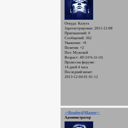
Откуда:
Калуга
Зарегистрирован
: 2011-12-08
Приглашений:
0
Сообщений:
362
Уважение:
+0
Позитив:
+2
Пол:
Мужской
Возраст:
49
[1976-10-19]
Провел на форуме:
14 дней 4 часа
Последний визит:
2013-12-04 01:01:12
-=Reader@Master=-
Администратор