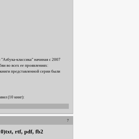
 "Азбука-классика" начиная с 2007
ви во всех ее проявлениях:
ие книги представленной серии были
вил (10 книг):
7
xt, rtf, pdf, fb2