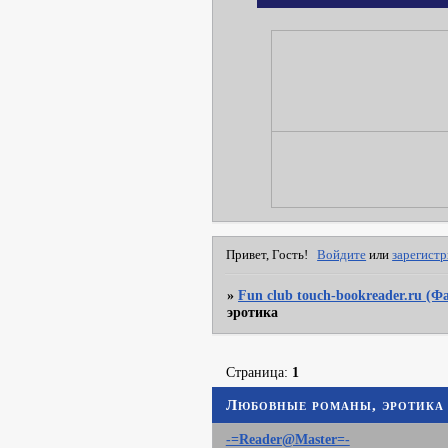
Привет, Гость!
Войдите
или
зарегист
»
Fun club touch-bookreader.ru (
эротика
Страница:
1
Любовные романы, эротика
-=Reader@Master=-