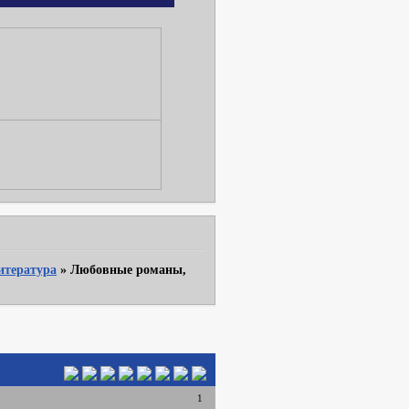
итература
»
Любовные романы,
1