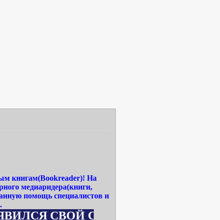
ым книгам(Bookreader)! На
рного медиаридера(книги,
ванную помощь специалистов и
.
СВОЙ САЙТ WWW.MEDIA-READERBOOK.RU -