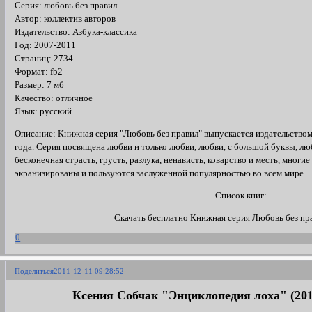
Серия: любовь без правил
Автор: коллектив авторов
Издательство: Азбука-классика
Год: 2007-2011
Страниц: 2734
Формат: fb2
Размер: 7 мб
Качество: отличное
Язык: русский
Описание: Книжная серия "Любовь без правил" выпускается издательством
года. Серия посвящена любви и только любви, любви, с большой буквы, люб
бесконечная страсть, грусть, разлука, ненависть, коварство и месть, мног
экранизированы и пользуются заслуженной популярностью во всем мире.
Список книг:
Скачать бесплатно Книжная серия Любовь без пра
0
Поделиться
2011-12-11 09:28:52
Ксения Собчак "Энциклопедия лоха" (2010)t