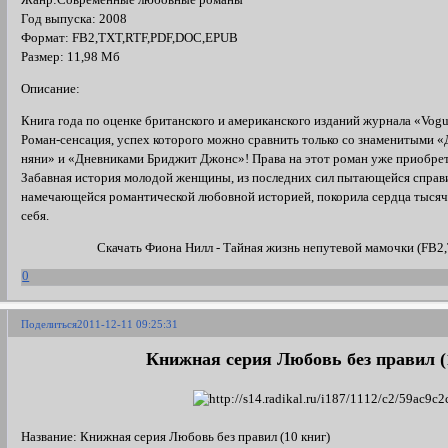
Жанр:Современные любовные романы
Год выпуска: 2008
Формат: FB2,TXT,RTF,PDF,DOC,EPUB
Размер: 11,98 Мб
Описание:
Книга года по оценке британского и американского изданий журнала «Vogu
Роман-сенсация, успех которого можно сравнить только со знаменитыми «
няни» и «Дневниками Бриджит Джонс»! Права на этот роман уже приобре
Забавная история молодой женщины, из последних сил пытающейся справи
намечающейся романтической любовной историей, покорила сердца тысяч 
себя.
Скачать Фиона Нилл - Тайная жизнь непутевой мамочки (FB
0
Поделиться
2011-12-11 09:25:31
Книжная серия Любовь без правил (
Название: Книжная серия Любовь без правил (10 книг)