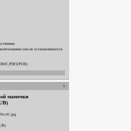
ьствиями.
риключениями они не останавливаются
F,DOC,PDF,EPUB):
5
вой мамочки
UB)
PUB)