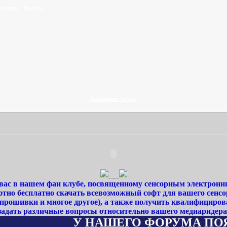
трация
Войти
Активные темы
___
ас в нашем фан клубе, посвященному сенсорным электронн
тно бесплатно скачать всевозможный софт для вашего сенсо
 прошивки и многое другое), а также получить квалифициро
задать различные вопросы относительно вашего медиаридера
У НАШЕГО ФОРУМА ПОЯВИЛСЯ 