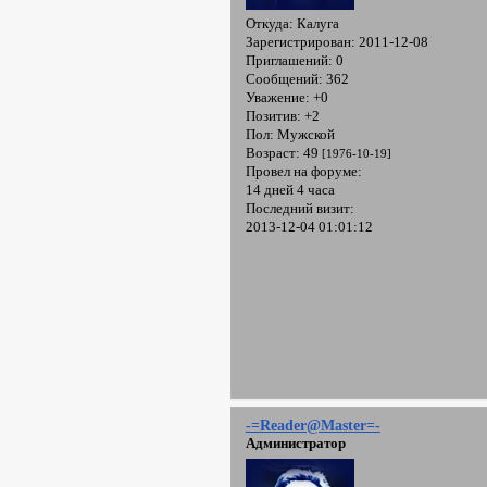
Откуда:
Калуга
Зарегистрирован
: 2011-12-08
Приглашений:
0
Сообщений:
362
Уважение:
+0
Позитив:
+2
Пол:
Мужской
Возраст:
49
[1976-10-19]
Провел на форуме:
14 дней 4 часа
Последний визит:
2013-12-04 01:01:12
-=Reader@Master=-
Администратор