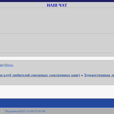
НАШ ЧАТ
рируйтесь
.
Фан клуб любителей сенсорных электронных книг)
»
Художественная л
Поделиться
2011-12-09 07:03:49