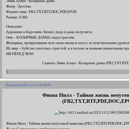
Эмма Аллан - Козырные дамы
Жанр: Эротика
Формат книг: FB2,TXT,RTF,DOC,PDF,EPUB
Размер: 6 Мб
Описание:
Адрианна и Каролина. Бизнес-леди и дама полусвета.
Они – КОЗЫРНЫЕ ДАМЫ сладострастия.
Женщины, превратившие всю свою жизнь в охоту за чувственными удовол
Их мир – буйство плотских страстей, и в погоне за новыми пикантными п
НИ ПЕРЕД ЧЕМ!
Скачать Эмма Аллан - Козырные дамы (FB2,TXT,RT
0
Поделиться
2011-12-11 09:00:05
Фиона Нилл - Тайная жизнь непуте
(FB2,TXT,RTF,PDF,DOC,EP
Фиона Нилл - Тайная жизнь непутевой мамочки (FB2,TXT,RTF,PDF,DOC,E