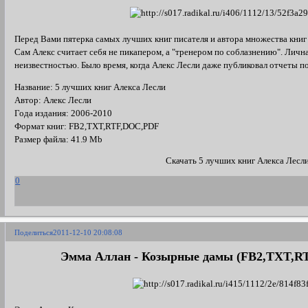
Перед Вами пятерка самых лучших книг писателя и автора множества книг о
Сам Алекс считает себя не пикапером, а "тренером по соблазнению". Личн
неизвестностью. Было время, когда Алекс Лесли даже публиковал отчеты по
Название: 5 лучших книг Алекса Лесли
Автор: Алекс Лесли
Года издания: 2006-2010
Формат книг: FB2,TXT,RTF,DOC,PDF
Размер файла: 41.9 Mb
Скачать 5 лучших книг Алекса Лесл
0
Поделиться
2011-12-10 20:08:08
Эмма Аллан - Козырные дамы (FB2,TXT,R