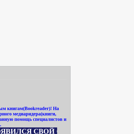
ым книгам(Bookreader)! На
рного медиаридера(книги,
ванную помощь специалистов и
.
 СВОЙ САЙТ WWW.MEDIA-READERBOOK.RU