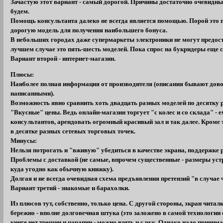
Зачастую этот вариант - самый дорогой. Причины достаточно очевидны,
будем.
Помощь консультанта далеко не всегда является помощью. Порой это 
дорогую модель для получения наибольшего бонуса.
В небольших городах даже супермаркеты электроники не могут предос
лучшем случае это пять-шесть моделей. Пока спрос на букридеры еще 
Вариант второй - интернет-магазин.
Плюсы:
Наиболее полная информация от производителя (описания бывают дов
написанными).
Возможность явно сравнить хоть двадцать разных моделей по десятку 
"Вкусные" цены. Ведь онлайн-магазин торгует "с колес и со склада" -
консультантов, арендовать огромный красивый зал и так далее. Кроме 
в десятке разных сетевых торговых точек.
Минусы:
Нельзя потрогать и "вживую" убедиться в качестве экрана, поддержке р
Проблемы с доставкой (не самые, впрочем существенные - размеры уст
куда угодно как обычную книжку).
Долгая и не всегда очевидная схема предъявления претензий "в случае 
Вариант третий - знакомые и барахолки.
Из плюсов тут, собственно, только цена. С другой стороны, экран читал
бережно - вполне долговечная штука (это заложено в самой технологии e
книге нет трещин и царапин - можно взять и с рук. Однако надо приним