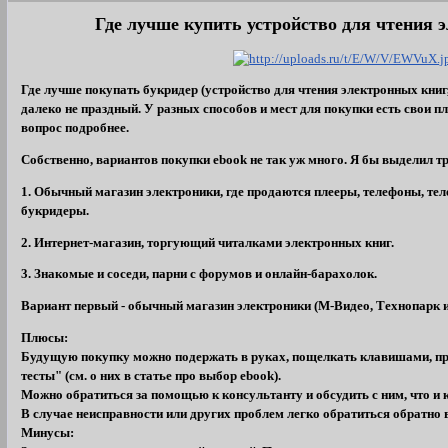
Где лучше купить устройство для чтения 
Где лучше покупать букридер (устройство для чтения электронных книг,
далеко не праздный. У разных способов и мест для покупки есть свои 
вопрос подробнее.
Собственно, вариантов покупки ebook не так уж много. Я бы выделил три
1. Обычный магазин электроники, где продаются плееры, телефоны, теле
букридеры.
2. Интернет-магазин, торгующий читалками электронных книг.
3. Знакомые и соседи, парни с форумов и онлайн-барахолок.
Вариант первый - обычный магазин электроники (М-Видео, Технопарк и 
Плюсы:
Будущую покупку можно подержать в руках, пощелкать клавишами, пр
тесты" (см. о них в статье про выбор ebook).
Можно обратиться за помощью к консультанту и обсудить с ним, что и 
В случае неисправности или других проблем легко обратиться обратно 
Минусы: