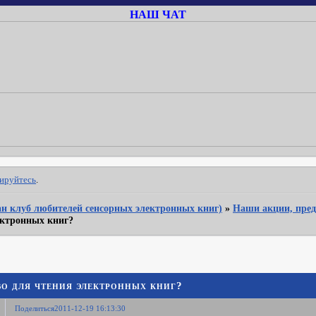
НАШ ЧАТ
рируйтесь
.
Фан клуб любителей сенсорных электронных книг)
»
Наши акции, пред
ектронных книг?
во для чтения электронных книг?
Поделиться
2011-12-19 16:13:30