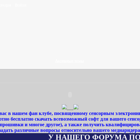
трация
Войти
Активные темы
___
ас в нашем фан клубе, посвященному сенсорным электронн
тно бесплатно скачать всевозможный софт для вашего сенсо
 прошивки и многое другое), а также получить квалифициро
задать различные вопросы относительно вашего медиаридера
У НАШЕГО ФОРУМА ПОЯВИЛСЯ