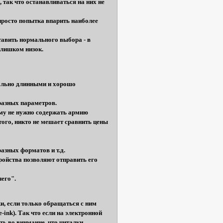
 так что останавливаться на них не
просто попытка впарить наиболее
тавить нормального выбора - в
слишком низок.
ольно длинными и хорошо
разных параметров.
 ему не нужно содержать армию
того, никто не мешает сравнить цены
азных форматов и т.д.
ройства позволяют отправить его
чего".
ки, если только обращаться с ним
-ink). Так что если на электронной
ать во внимание, что читалки