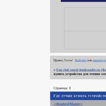
Привет, Гость!
Войдите
или
зарегист
»
Fun club touch-bookreader.ru (
купить устройство для чтения эл
Страница:
1
Где лучше купить устройст
-=Reader@Master=-