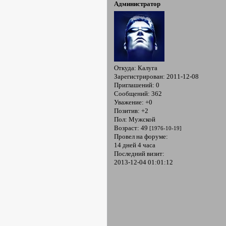
Администратор
Откуда:
Калуга
Зарегистрирован
: 2011-12-08
Приглашений:
0
Сообщений:
362
Уважение:
+0
Позитив:
+2
Пол:
Мужской
Возраст:
49
[1976-10-19]
Провел на форуме:
14 дней 4 часа
Последний визит:
2013-12-04 01:01:12