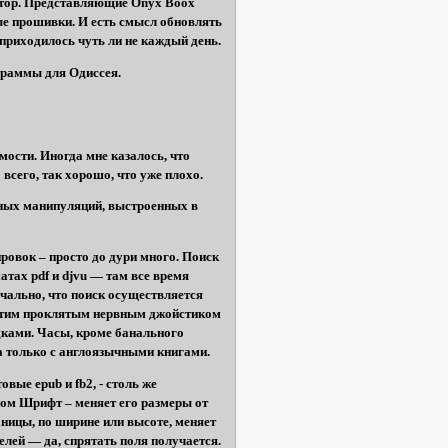
лятор. Представляющие Onyx Boox
ые прошивки. И есть смысл обновлять
приходилось чуть ли не каждый день.
граммы для Одиссея.
ости. Иногда мне казалось, что
всего, так хорошо, что уже плохо.
жных манипуляций, выстроенных в
ировок – просто до дури много. Поиск
атах pdf и djvu — там все время
чально, что поиск осуществляется
 этим проклятым нервным джойстиком
адками. Часы, кроме банального
а только с англоязычными книгами.
овые epub и fb2, - столь же
ом Шрифт – меняет его размеры от
ницы, по ширине или высоте, меняет
ей — да, спрятать поля получается.