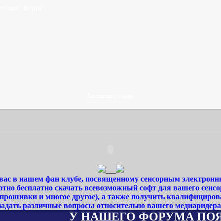
трация
Войти
Активные темы
___
ас в нашем фан клубе, посвященному сенсорным электронн
тно бесплатно скачать всевозможный софт для вашего сенсо
 прошивки и многое другое), а также получить квалифициро
задать различные вопросы относительно вашего медиаридера
У НАШЕГО ФОРУМА ПОЯВИЛСЯ С