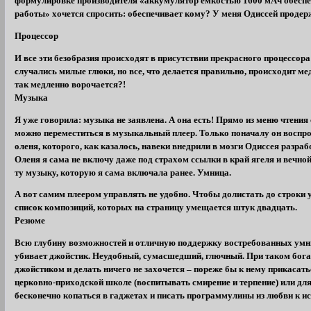
формулировке производителя «аккумулятор емкостью 1600 мАч обесп
работы» хочется спросить: обеспечивает кому? У меня Одиссей продер
Процессор
И все эти безобразия происходят в присутствии прекрасного процессор
случались милые глюки, но все, что делается правильно, происходит ме
так медленно ворочается?!
Музыка
Я уже говорила: музыка не заявлена. А она есть! Прямо из меню чтения 
можно переместиться в музыкальный плеер. Только поначалу он воспро
оленя, которого, как казалось, навеки внедрили в мозги Одиссея разраб
Оленя я сама не включу даже под страхом ссылки в край ягеля и вечно
ту музыку, которую я сама включала ранее. Умница.
А вот самим плеером управлять не удобно. Чтобы долистать до строки 
список композиций, которых на страницу умещается штук двадцать.
Резюме
Всю глубину возможностей и отличную поддержку востребованных ум
убивает джойстик. Неудобный, сумасшедший, глючный. При таком бога
джойстиком и делать ничего не захочется – пореже бы к нему прикасать
церковно-приходской школе (воспитывать смирение и терпение) или дл
бесконечно копаться в гаджетах и писать программулины из любви к ис