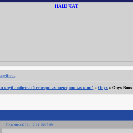
НАШ ЧАТ
рируйтесь
.
Фан клуб любителей сенсорных электронных книг)
»
Onyx
»
Onyx Boox
Поделиться
2011-12-11 15:07:09