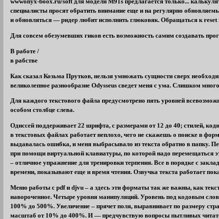
wwwonyx-boox.ru/soft для модели M91s предлагается только... кальку
специалисты просят обратить внимание еще и на регулярно обновляем
и обновляться — ридер любит исполнить глюковяк. Обращаться к reset 
Для совсем обезумевших гиков есть возможность самим создавать про
В работе /
в рабстве
Как сказал Козьма Прутков, нельзя умножать сущности сверх необходим
великолепное разнообразие Odysseus сведет меня с ума. Слишком много 
Для каждого текстового файла предусмотрено пять уровней всевозмо
особом столбце слева.
Одиссей поддерживает 22 шрифта, с размерами от 12 до 40; стилей, код
в текстовых файлах работает неплохо, чего не скажешь о поиске в форм
выдавалась ошибка, и меня выбрасывало из текста обратно в папку. Пе
при помощи виртуальной клавиатуры, по которой надо перемещаться
– отличное упражнение для тренировки терпения. Все в порядке с закл
времени, показывают еще и время чтения. Озвучка текста работает пок
Меню работы с pdf и djvu – а здесь эти форматы так же важны, как текст
навороченное. Четыре уровня манипуляций. Уровень под кодовым слов
100% до 500%. Увеличение – прячет поля, выравнивает по размеру стра
масштаб от 10% до 400%. И — предчувствую вопросы пытливых читател