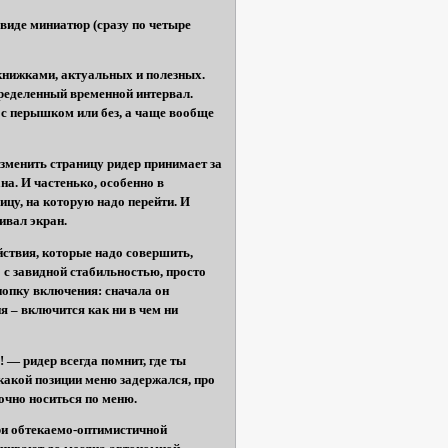
 виде миниатюр (сразу по четыре
книжками, актуальных и полезных.
ределенный временной интервал.
ь с перышком или без, а чаще вообще
зменить страницу ридер принимает за
на. И частенько, особенно в
цу, на которую надо перейти. И
чивал экран.
йствия, которые надо совершить,
о с завидной стабильностью, просто
нопку включения: сначала он
я – включится как ни в чем ни
! — ридер всегда помнит, где ты
 какой позиции меню задержался, про
дочно носиться по меню.
ри обтекаемо-оптимистичной