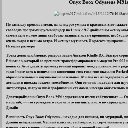
Onyx Boox Odysseus M91
По замыслу производителя, на конкурсе умных и красивых этот гаджет
свободно программируемый ридер на Linux с 9.7-дюймовым жемчужным
самом деле можно лишь свободно заливать новые прошивки, необходи
очень скоро и весьма остро. И жемчуг мутноват. И красота призрачна...
История размера
Тренд девятидюймовых ридеров задал Amazon Kindle DX. Быстро сори
Education, который со временем трансформировался в модели Pro 902 
попытка Asus сделать промежуточный вариант между планшетом и рид
таки ближе всех к пониманию концепции этих гигантов оказался Pock
образовательные и научно-познавательные. Мы бы все аплодировали «
детишек в школах такими «пособиями». Они отлично подходят для изуч
литературы, нагруженной графиками и схемами, и всегда обязательно 
Девятидюймовик Onyx Boox M91s удостоился имени собственного — Ody
масштаб, — что громадного экрана, что внушительного по характеристи
Дизайн
Внешность Onyx Boox Odysseus – находка для шпиона, ни заурядной, ни 
Дизайн нейтральный. Черный пластиковый корпус со скругленными угл
панели, едва уловимый глянец рамки, обрамляющей дисплей.