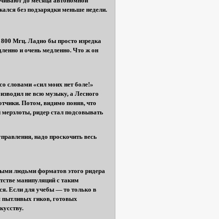
ечивают до месяца автономной
жался без подзарядки меньше недели.
а 800 Мгц. Ладно бы просто изредка
дленно и очень медленно. Что ж он
со словами «сил моих нет боле!»
изводил не всю музыку, а Лесного
отчики. Потом, видимо поняв, что
й мерзлоты, ридер стал подсовывать
управления, надо проскочить весь
ными людьми форматов этого ридера
тстве манипуляций с таким
ся. Если для учебы — то только в
я пытливых гиков, готовых
кусству.