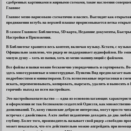
сдобренных картинками и жирными схемами, такие наслоения соверше
Главное
Главное меню нарисовано схематично и наспех. Выглядит как открытая
продвижения вглубь на верхней плашке прорисовывается ветка открыт
В самом Главном: Библиотека, SD-карта, Недавние документы, Быстрые
Настройки и Приложения.
В Библиотеке хранится весь контент, включая музыку. Кстати, с музыко
Официально заявлено, что ридер не поддерживает аудиофайлов. Но эмп
милую душу – хоть из папки, хоть из меню манипуляций с файлами.
Все файлы и папки можно бесконечно упорядочивать и сортировать. В
здесь многоуровневые и многотрудные. Пунктик Вид предполагает выве
подробностями и миниатюрами. Есть всевозможные перетасовки и смен
искать, переименовывать, копировать, вырезать, удалять и выносить в 
горячий» выход ко всем настройкам.
Это настройкокопательство — одна из основополагающих характеристи
и оформления не так беспокоили создателей Одиссея, как множественно
допиливаний. Те, кому гиковские дебри не интересны, могут просто чит
встречах с джойстиком. А кто любит педантично доходить до дна любо
глубину. Более того, производитель называет свой ридер «свободно п
может показаться, что его действительно можно апгрейдить при помо