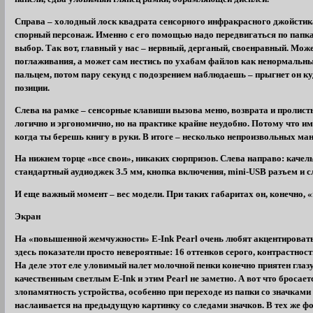
Справа – холодный лоск квадрата сенсорного инфракрасного джойстик
спорный персонаж. Именно с его помощью надо передвигаться по папк
выбор. Так вот, главный у нас – нервный, дерганый, своенравный. Мож
поглаживания, а может сам нестись по ухабам файлов как ненормальны
пальцем, потом пару секунд с подозрением наблюдаешь – прыгнет он ку
позиции.
Слева на рамке – сенсорные клавиши вызова меню, возврата и пролист
логично и эргономично, но на практике крайне неудобно. Потому что и
когда ты берешь книгу в руки. В итоге – несколько непроизвольных ма
На нижнем торце «все свои», никаких сюрпризов. Слева направо: качел
стандартный аудиоджек 3.5 мм, кнопка включения, mini-USB разъем и с
И еще важный момент – вес модели. При таких габаритах он, конечно, 
Экран
На «повышенной жемчужности» E-Ink Pearl очень любят акцентировать
здесь показатели просто невероятные: 16 оттенков серого, контрастность
На деле этот еле уловимый налет молочной пенки конечно приятен глаз
качественным светлым E-Ink и этим Pearl не заметно. А вот что бросает
злопамятность устройства, особенно при переходе из папки со значками
наслаивается на предыдущую картинку со следами значков. В тех же фо