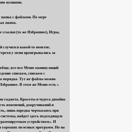
нно излишни.
 папка с файлами. По мере
ых папок.
 ссылки (то же Избранное), Игры,
й случился какой-то нонсенс.
етрехи у меня проигрывались за
ообще, все-все Меню манипуляций
дение списком, списком с
а порядка. Тут же файлы можно
Избранное. В этом же Меню есть «
к гаджета. Красоты и чудеса дизайна
сть изменений, докручиваний и
ать, лишь изредка чертыхаясь при
й системы, найдет здесь подходящую
рограммируемым устройством». И
щи хороших полезных программ. Но на