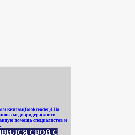
ым книгам(Bookreader)! На
рного медиаридера(книги,
ванную помощь специалистов и
.
ВОЙ САЙТ WWW.MEDIA-READERBOOK.RU -