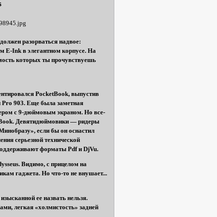
s
 должен разорваться надвое:
 E-Ink в элегантном корпусе. На
мость которых ты прочувствуешь
ентировался PocketBook, выпустив
и Pro 903. Еще была заметная
ером с 9-дюймовым экраном. Но все-
etBook. Девятидюймовики — ридеры
Минобразу», если бы он оснастил
ения серьезной технической
поддерживают форматы Pdf и DjVu.
sseus. Видимо, с прицелом на
кам гаджета. Но что-то не внушает...
изысканной ее назвать нельзя.
ами, легкая «холмистость» задней