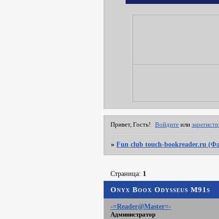
Привет, Гость!
Войдите
или
зарегист
»
Fun club touch-bookreader.ru (
Страница:
1
Onyx Boox Odysseus M91s
-=Reader@Master=-
Администратор