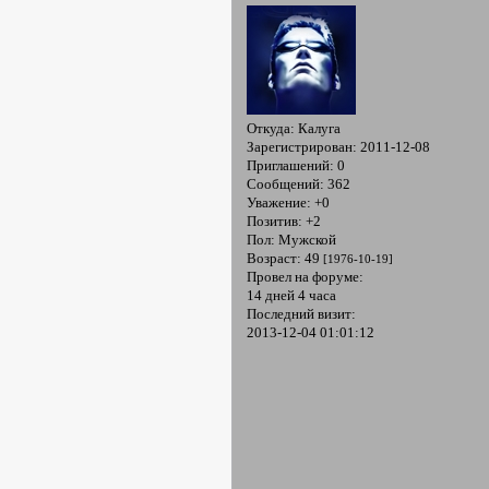
Откуда:
Калуга
Зарегистрирован
: 2011-12-08
Приглашений:
0
Сообщений:
362
Уважение:
+0
Позитив:
+2
Пол:
Мужской
Возраст:
49
[1976-10-19]
Провел на форуме:
14 дней 4 часа
Последний визит:
2013-12-04 01:01:12