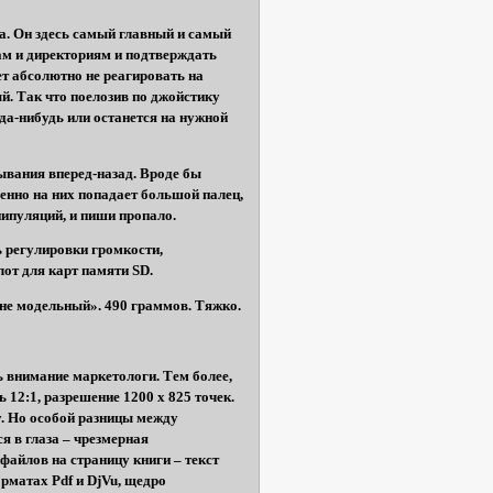
а. Он здесь самый главный и самый
ам и директориям и подтверждать
ет абсолютно не реагировать на
й. Так что поелозив по джойстику
да-нибудь или останется на нужной
ывания вперед-назад. Вроде бы
менно на них попадает большой палец,
нипуляций, и пиши пропало.
ь регулировки громкости,
лот для карт памяти SD.
«не модельный». 490 граммов. Тяжко.
 внимание маркетологи. Тем более,
 12:1, разрешение 1200 x 825 точек.
у. Но особой разницы между
ся в глаза – чрезмерная
 файлов на страницу книги – текст
рматах Pdf и DjVu, щедро