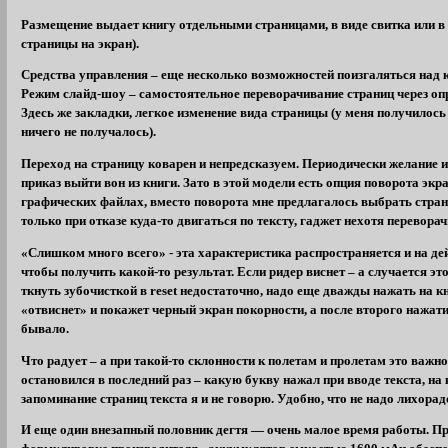
Размещение выдает книгу отдельными страницами, в виде свитка или в
страницы на экран).
Средства управления – еще несколько возможностей поизгаляться над 
Режим слайд-шоу – самостоятельное переворачивание страниц через оп
Здесь же закладки, легкое изменение вида страницы (у меня получилос
ничего не получалось).
Переход на страницу коварен и непредсказуем. Периодически желание и
приказ выйти вон из книги. Зато в этой модели есть опция поворота экра
графических файлах, вместо поворота мне предлагалось выбрать страни
только при отказе куда-то двигаться по тексту, гаджет нехотя перевора
«Слишком много всего» - эта характеристика распространяется и на де
чтобы получить какой-то результат. Если ридер виснет – а случается эт
ткнуть зубочисткой в reset недостаточно, надо еще дважды нажать на к
«отвиснет» и покажет черный экран покорности, а после второго нажати
бывало.
Что радует – а при такой-то склонности к полетам и пролетам это важно
остановился в последний раз – какую букву нажал при вводе текста, на
запоминание страниц текста я и не говорю. Удобно, что не надо лихора
И еще один внезапный половник дегтя — очень малое время работы. П