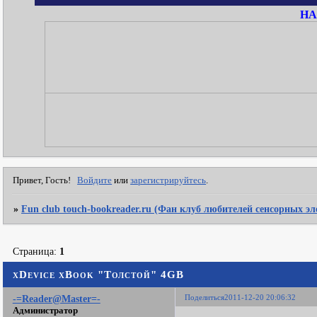
НА
Привет, Гость!
Войдите
или
зарегистрируйтесь
.
»
Fun club touch-bookreader.ru (Фан клуб любителей сенсорных э
Страница:
1
xDevice xBook "Толстой" 4GB
Поделиться
2011-12-20 20:06:32
-=Reader@Master=-
Администратор