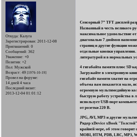
Сенсорный 7” TFT дисплей ра
Названный в честь великого ру
максимальное удовольствие от
Откуда:
Калуга
диагональю 7 дюймов напомня
Зарегистрирован
: 2011-12-08
страниц и другие функции мож
Приглашений:
0
отдельные кнопки управления.
Сообщений:
362
Уважение:
+0
литературой и в нормальных ус
Позитив:
+2
4 гигабайта памяти плюс SD ка
Пол:
Мужской
Возраст:
49
Загружайте в электронную книг
[1976-10-19]
Провел на форуме:
гигабайт памяти хватит на ог
14 дней 4 часа
объема вам покажется мало, ис
Последний визит:
огромную мультимедийную колл
2013-12-04 01:01:12
быструю работу устройства в 
использует USB-порт компьюте
от розетки 220 В.
JPG, AVI, MP3 и другие мульт
Ридер xDevice xBook "Толстой
крайней мере, об этом говорит
MOBI, HTM, PDB, LRC, MP3, W