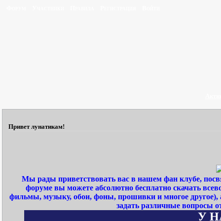
Форум
Участники
Правила
Регистрация
Войти
Акти
Привет лунатикам!
Мы рады приветствовать вас в нашем фан клубе, пос
форуме вы можете абсолютно бесплатно скачать всев
фильмы, музыку, обои, фоны, прошивки и многое другое)
задать различные вопросы о
У НА