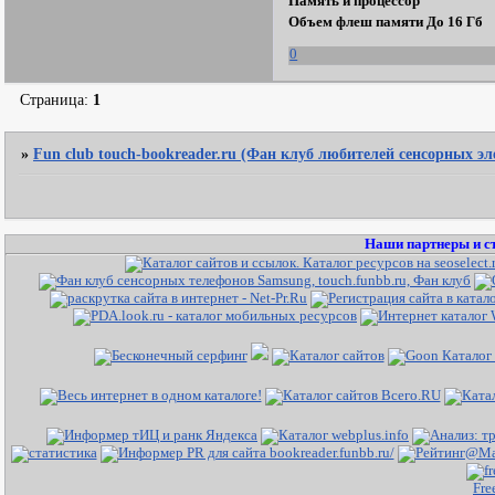
Память и процессор
Объем флеш памяти До 16 Гб
0
Страница:
1
»
Fun club touch-bookreader.ru (Фан клуб любителей сенсорных э
Наши партнеры и с
Fre