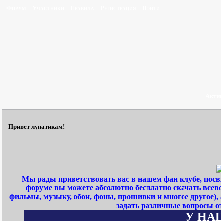
Форум
Участники
Правила
Регистрация
Войти
Акти
Привет лунатикам!
Мы рады приветствовать вас в нашем фан клубе, пос
форуме вы можете абсолютно бесплатно скачать всев
фильмы, музыку, обои, фоны, прошивки и многое другое)
задать различные вопросы о
У НАШЕ