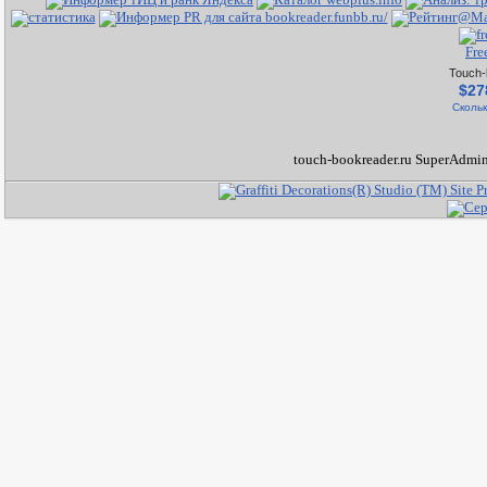
Fre
Touch-
$27
Скольк
touch-bookreader.ru SuperAdmin 