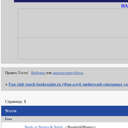
НА
Привет, Гость!
Войдите
или
зарегистрируйтесь
.
»
Fun club touch-bookreader.ru (Фан клуб любителей сенсорных э
Страница:
1
Nook
Тема
Nook от Barnes & Noble
-=Reader@Master=-