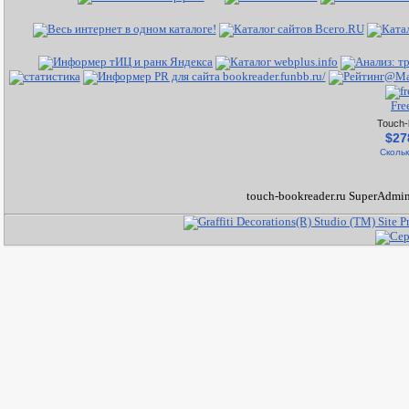
Fre
Touch-
$27
Скольк
touch-bookreader.ru SuperAdmin 