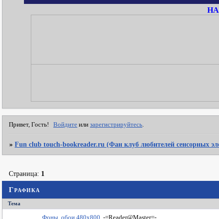
НА
Привет, Гость!
Войдите
или
зарегистрируйтесь
.
»
Fun club touch-bookreader.ru (Фан клуб любителей сенсорных э
Страница:
1
Графика
Тема
Фоны, обои 480х800
-=Reader@Master=-