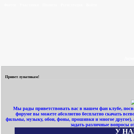
Форум
Участники
Правила
Регистрация
Войти
Акти
Привет лунатикам!
Мы рады приветствовать вас в нашем фан клубе, пос
форуме вы можете абсолютно бесплатно скачать всев
фильмы, музыку, обои, фоны, прошивки и многое другое)
задать различные вопросы о
У НАШ