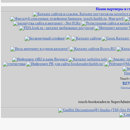
Наши партнеры и с
Fre
Touch-
$27
Скольк
touch-bookreader.ru SuperAdmin 