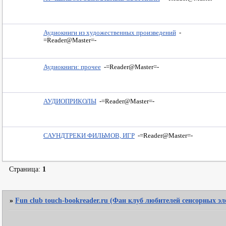
Аудиокниги из художественных произведений
-
=Reader@Master=-
Аудиокниги: прочее
-=Reader@Master=-
АУДИОПРИКОЛЫ
-=Reader@Master=-
САУНДТРЕКИ ФИЛЬМОВ, ИГР
-=Reader@Master=-
Страница:
1
»
Fun club touch-bookreader.ru (Фан клуб любителей сенсорных э