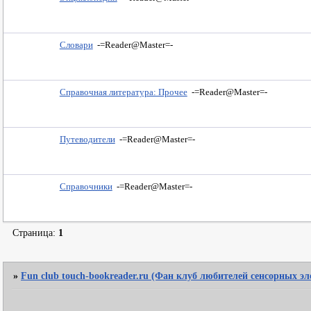
Словари
-=Reader@Master=-
Справочная литература: Прочее
-=Reader@Master=-
Путеводители
-=Reader@Master=-
Справочники
-=Reader@Master=-
Страница:
1
»
Fun club touch-bookreader.ru (Фан клуб любителей сенсорных э