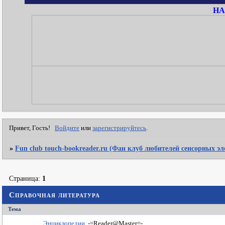
НА
Привет, Гость!
Войдите
или
зарегистрируйтесь
.
»
Fun club touch-bookreader.ru (Фан клуб любителей сенсорных э
Страница:
1
Справочная литература
Тема
Энциклопедии
-=Reader@Master=-