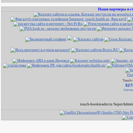
Наши партнеры и с
Fre
Touch-
$27
Скольк
touch-bookreader.ru SuperAdmin 