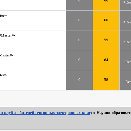
0
66
=Rea
er=-
0
60
=Rea
Master=-
0
59
=Rea
aster=-
0
64
=Rea
er=-
0
58
=Rea
Фан клуб любителей сенсорных электронных книг)
»
Научно-образоват