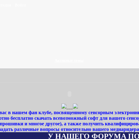
трация
Войти
Активные темы
___
ас в нашем фан клубе, посвященному сенсорным электронн
тно бесплатно скачать всевозможный софт для вашего сенсо
 прошивки и многое другое), а также получить квалифициро
задать различные вопросы относительно вашего медиаридера
У НАШЕГО ФОРУМА ПОЯВИЛСЯ