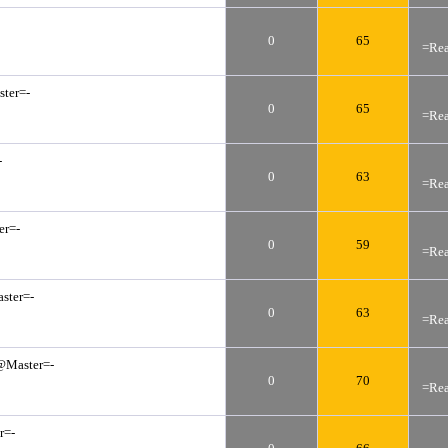
0
65
=Rea
ter=-
0
65
=Rea
-
0
63
=Rea
er=-
0
59
=Rea
ster=-
0
63
=Rea
@Master=-
0
70
=Rea
r=-