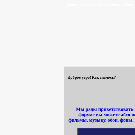
Форум
Участники
Правила
Регис
Доброе утро! Как спалось?
Мы рады приветствовать в
форуме вы можете абсолю
фильмы, музыку, обои, фоны,