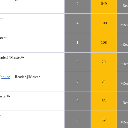
2
649
=Rea
=-
4
190
=Rea
ter=-
1
108
=Rea
eader@Master=-
0
70
=Rea
Прочее
-=Reader@Master=-
0
84
=Rea
ster=-
0
63
=Rea
=-
0
59
=Rea