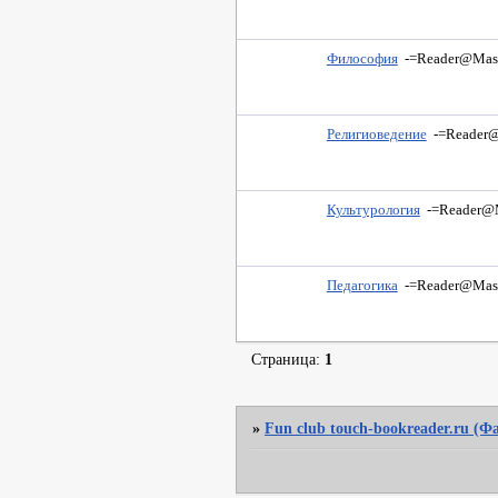
Философия
-=Reader@Mast
Религиоведение
-=Reader@
Культурология
-=Reader@M
Педагогика
-=Reader@Mast
Страница:
1
»
Fun club touch-bookreader.ru (