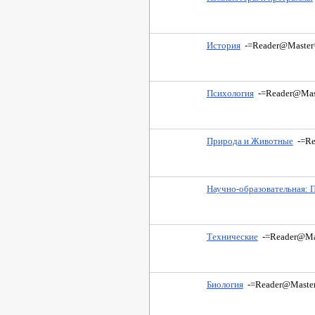
История
-=Reader@Master
Психология
-=Reader@Mas
Природа и Животные
-=R
Научно-образовательная: 
Технические
-=Reader@Ma
Биология
-=Reader@Master