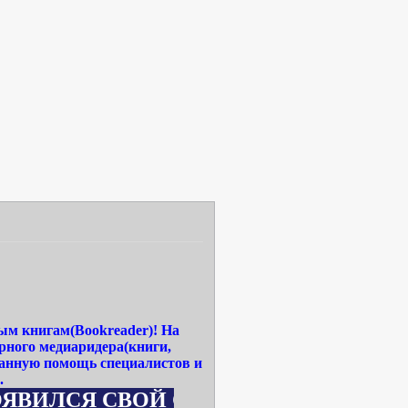
ым книгам(Bookreader)! На
рного медиаридера(книги,
ванную помощь специалистов и
.
 СВОЙ САЙТ WWW.MEDIA-READERBOOK.RU