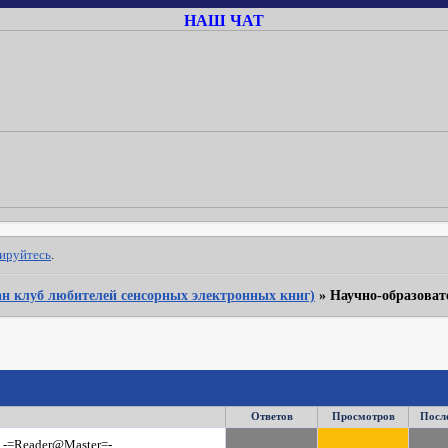
НАШ ЧАТ
рируйтесь
.
Фан клуб любителей сенсорных электронных книг)
»
Научно-образоват
Ответов
Просмотров
Посл
-=Reader@Master=-