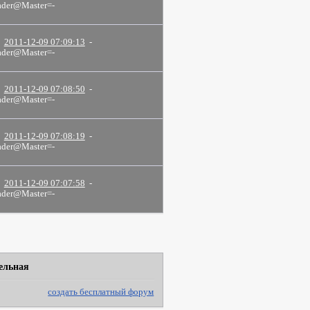
der@Master=-
2011-12-09 07:09:13
-
der@Master=-
2011-12-09 07:08:50
-
der@Master=-
2011-12-09 07:08:19
-
der@Master=-
2011-12-09 07:07:58
-
der@Master=-
ельная
создать бесплатный форум