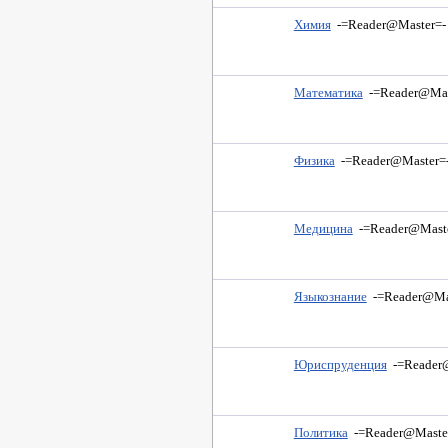
Химия
-=Reader@Master=-
Математика
-=Reader@Mas
Физика
-=Reader@Master=
Медицина
-=Reader@Mast
Языкознание
-=Reader@Ma
Юриспруденция
-=Reader
Политика
-=Reader@Maste