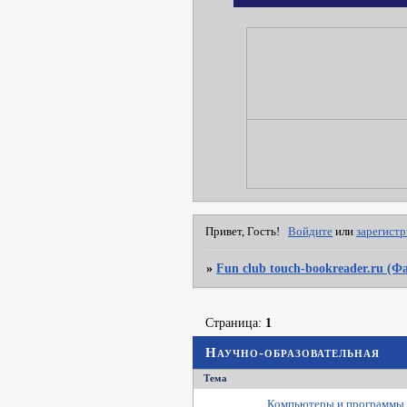
Привет, Гость!
Войдите
или
зарегист
»
Fun club touch-bookreader.ru (
Страница:
1
Научно-образовательная
Тема
Компьютеры и программы