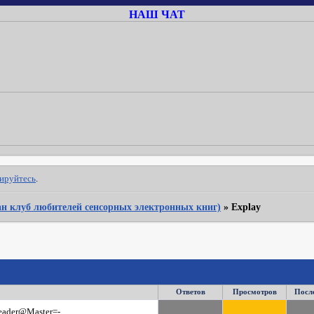
НАШ ЧАТ
рируйтесь
.
Фан клуб любителей сенсорных электронных книг)
»
Explay
Ответов
Просмотров
Посл
eader@Master=-