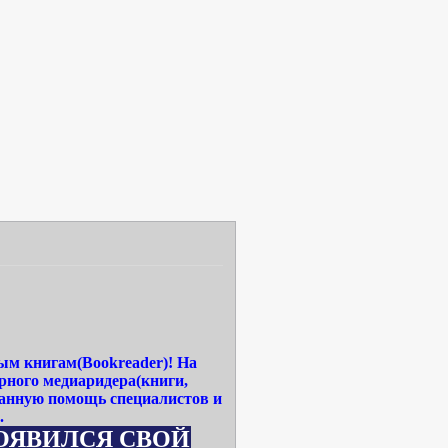
ым книгам(Bookreader)! На
рного медиаридера(книги,
ванную помощь специалистов и
.
СЯ СВОЙ САЙТ WWW.MEDIA-READERBOOK.R