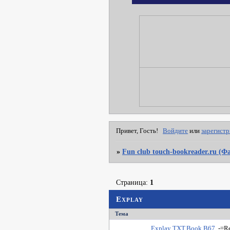
Привет, Гость!
Войдите
или
зарегист
»
Fun club touch-bookreader.ru (
Страница:
1
Explay
Тема
Explay TXT.Book.B67
-=R