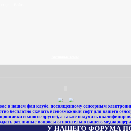
трация
Войти
Активные темы
___
ас в нашем фан клубе, посвященному сенсорным электронн
тно бесплатно скачать всевозможный софт для вашего сенсо
 прошивки и многое другое), а также получить квалифициро
задать различные вопросы относительно вашего медиаридера
У НАШЕГО ФОРУМА ПОЯВИЛ