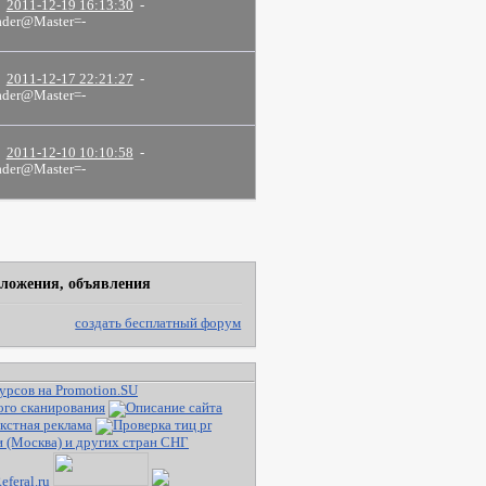
2011-12-19 16:13:30
-
der@Master=-
2011-12-17 22:21:27
-
der@Master=-
2011-12-10 10:10:58
-
der@Master=-
ложения, объявления
создать бесплатный форум