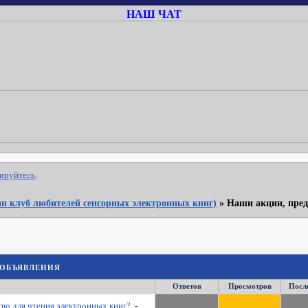
НАШ ЧАТ
рируйтесь
.
Фан клуб любителей сенсорных электронных книг)
»
Наши акции, пред
объявления
Ответов
Просмотров
Посл
во для чтения электронных книг?
-