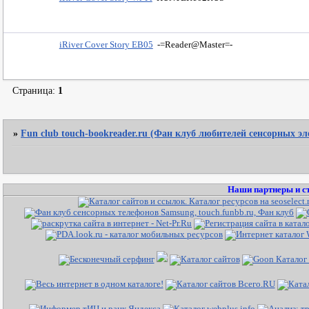
iRiver Cover Story EB05
-=Reader@Master=-
Страница:
1
»
Fun club touch-bookreader.ru (Фан клуб любителей сенсорных э
Наши партнеры и с