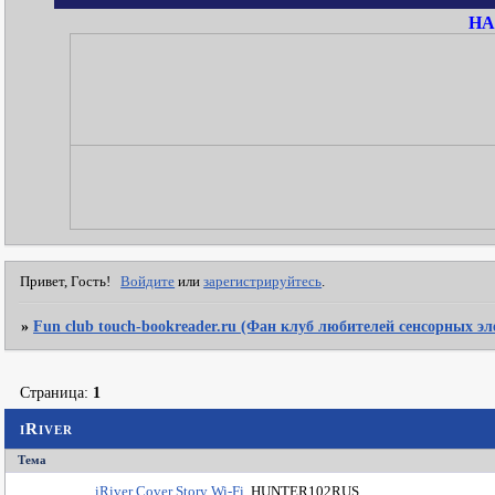
НА
Привет, Гость!
Войдите
или
зарегистрируйтесь
.
»
Fun club touch-bookreader.ru (Фан клуб любителей сенсорных э
Страница:
1
iRiver
Тема
iRiver Cover Story Wi-Fi
HUNTER102RUS