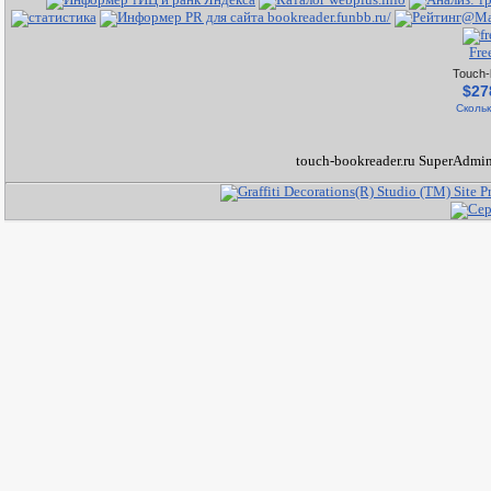
Fre
Touch-
$27
Скольк
touch-bookreader.ru SuperAdmin 