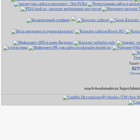
Fre
Touch-
$27
Скольк
touch-bookreader.ru SuperAdmin 