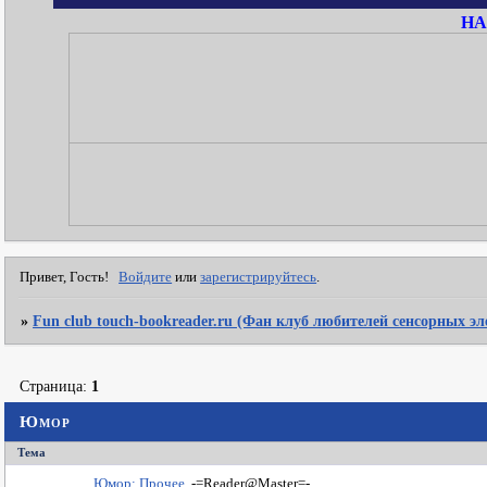
НА
Привет, Гость!
Войдите
или
зарегистрируйтесь
.
»
Fun club touch-bookreader.ru (Фан клуб любителей сенсорных э
Страница:
1
Юмор
Тема
Юмор: Прочее
-=Reader@Master=-