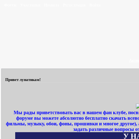
Форум
Участники
Правила
Регистрация
Войти
Акти
Привет лунатикам!
Мы рады приветствовать вас в нашем фан клубе, пос
форуме вы можете абсолютно бесплатно скачать всев
фильмы, музыку, обои, фоны, прошивки и многое другое)
задать различные вопросы о
У НА