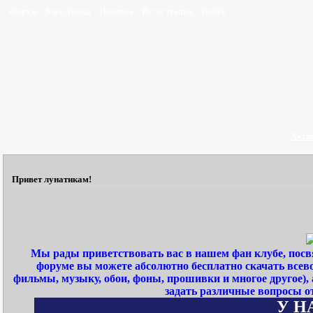
Форум
Участники
Правила
Регистрация
Войти
Акти
Привет лунатикам!
Мы рады приветствовать вас в нашем фан клубе, пос
форуме вы можете абсолютно бесплатно скачать всев
фильмы, музыку, обои, фоны, прошивки и многое другое)
задать различные вопросы о
У НА