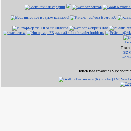
Fre
Touch-
$27
Скольк
touch-bookreader.ru SuperAdmin 