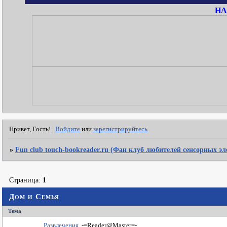
НА
Привет, Гость!
Войдите
или
зарегистрируйтесь
.
»
Fun club touch-bookreader.ru (Фан клуб любителей сенсорных э
Страница:
1
Дом и Семья
Тема
Развлечения
-=Reader@Master=-