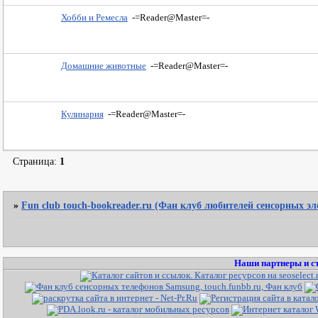
Хобби и Ремесла
-=Reader@Master=-
Домашние животные
-=Reader@Master=-
Кулинария
-=Reader@Master=-
Страница:
1
»
Fun club touch-bookreader.ru (Фан клуб любителей сенсорных э
Наши партнеры и с