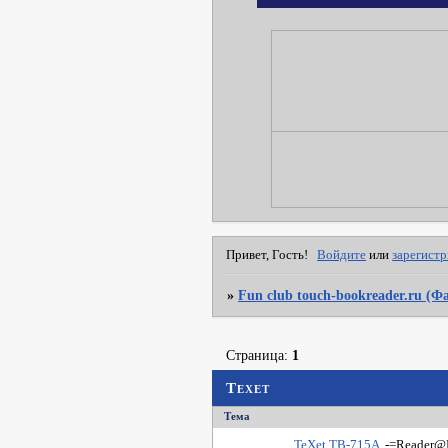
Привет, Гость!
Войдите
или
зарегист
»
Fun club touch-bookreader.ru (
Страница:
1
Texet
Тема
TeXet TB-715A
-=Reader@