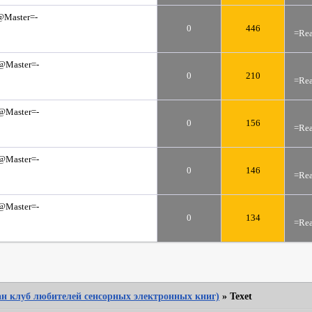
@Master=-
0
446
=Rea
@Master=-
0
210
=Rea
@Master=-
0
156
=Rea
@Master=-
0
146
=Rea
@Master=-
0
134
=Rea
Фан клуб любителей сенсорных электронных книг)
»
Texet