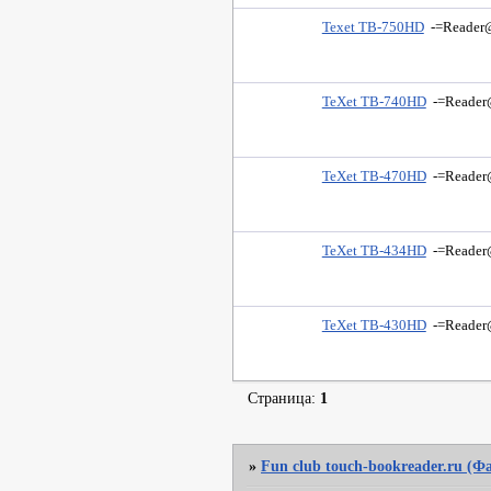
Texet TB-750HD
-=Reader
TeXet TB-740HD
-=Reader
TeXet TB-470HD
-=Reader
TeXet TB-434HD
-=Reader
TeXet TB-430HD
-=Reader
Страница:
1
»
Fun club touch-bookreader.ru (