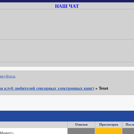
НАШ ЧАТ
рируйтесь
.
Фан клуб любителей сенсорных электронных книг)
»
Texet
Ответов
Просмотров
Посл
Master=-