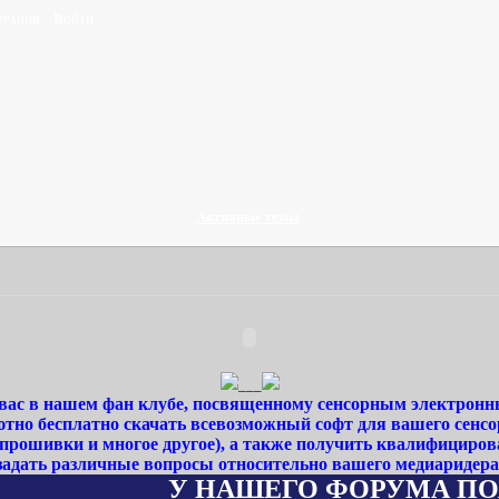
трация
Войти
Активные темы
___
ас в нашем фан клубе, посвященному сенсорным электронн
тно бесплатно скачать всевозможный софт для вашего сенсо
 прошивки и многое другое), а также получить квалифициро
задать различные вопросы относительно вашего медиаридера
У НАШЕГО ФОРУМА ПОЯВИЛСЯ