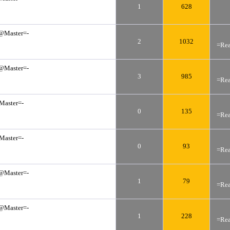
1
628
@Master=-
2
1032
=Rea
@Master=-
3
985
=Rea
Master=-
0
135
=Rea
Master=-
0
93
=Rea
@Master=-
1
79
=Rea
@Master=-
1
228
=Rea