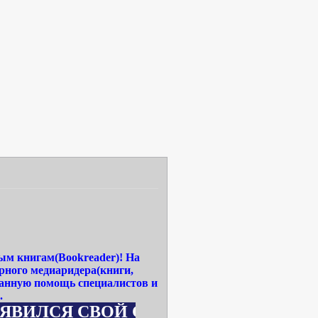
ым книгам(Bookreader)! На
рного медиаридера(книги,
ванную помощь специалистов и
.
 СВОЙ САЙТ WWW.MEDIA-READERBOOK.RU